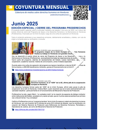
Monitoreo Especial | Cierre del Programa ProDerechos
Monitoreo Mayo 2025
1
/
6