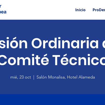
Inicio
ProDe
sión Ordinaria 
Comité Técnic
mié, 23 oct
  |  
Salón Monalisa, Hotel Alameda