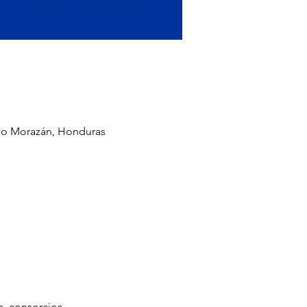
sco Morazán, Honduras
a, consorcios 