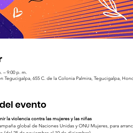
r
. – 9:00 p. m.
n Tegucigalpa, 655 C. de la Colonia Palmira, Tegucigalpa, Hon
del evento
ir la violencia contra las mujeres y las niñas
campaña global de Naciones Unidas y ONU Mujeres, para arrancar
ro (del 25 de noviembre al 10 de diciembre).