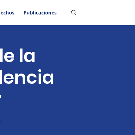
rechos
Publicaciones
e la
olencia
r
a