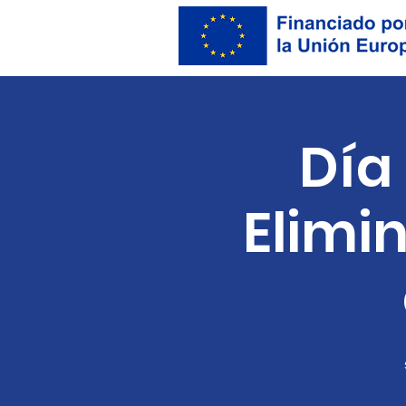
Día
Elimin